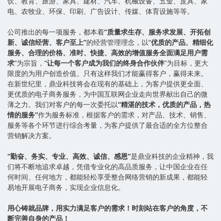
饮、教育、旅游、家具、建材、汽车、机械设备、五金、皮具、家
电、农牧业、环保、印刷、广告设计、传媒、体育设施等等。
公司推出的每一项服务，都本着
“质量求生存、服务求发展、开拓创
新、诚信经营、客户至上”
的经营管理理念，以“
优质的产品、精细化
服务、合理的价格、准时、快捷、高效的增值服务全面满足用户需
求
”为宗旨，“
让每一个客户成为我们的终身合作伙伴
”为目标，更大
限度的为用户创造价值。只有这样我们才能赢得客户，赢得未来。
在新世纪里，鼎业科技将会在现有的基础上，为客户提供更全面、
更优质的电子商务服务，为中国互联网企业走向世界献出自己的微
薄之力。我们对客户的每一次委托以
“
精湛
的技术，
优质
的产品，
热
情
的服务”
作为服务标准，根据客户的需求，对产品、技术、销售、
服务等各个环节进行综合考量，为客户提供了最合适的全方位整合
营销解决方案。
“勤奋、务实、专业、高效、诚信、感恩”
是鼎业科技的企业精神，我
们将不断地追求卓越，凭借专业化的高品质服务，让中国企业在任
何时间、任何地方，都能轻松享受整合网络营销的新成果，都能轻
易地开展电子商务，实现企业信息化。
用心铸就品牌，用实力满足客户的需求！时刻站在客户的角度，不
断完善自身的产品！