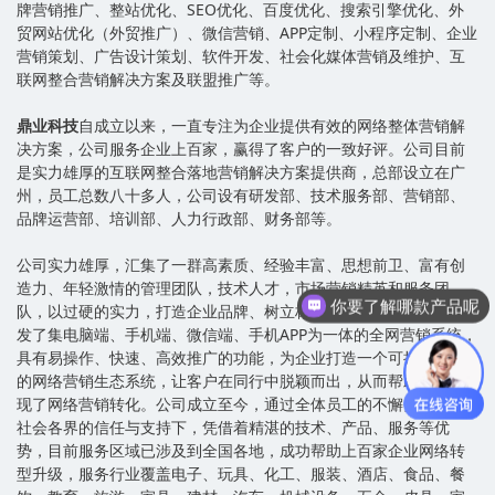
牌营销推广、整站优化、SEO优化、百度优化、搜索引擎优化、外
贸网站优化（外贸推广）、微信营销、APP定制、小程序定制、企业
营销策划、广告设计策划、软件开发、社会化媒体营销及维护、互
联网整合营销解决方案及联盟推广等。
鼎业科技
自成立以来，一直专注为企业提供有效的网络整体营销解
决方案，公司服务企业上百家，赢得了客户的一致好评。公司目前
是实力雄厚的互联网整合落地营销解决方案提供商，总部设立在广
州，员工总数八十多人，公司设有研发部、技术服务部、营销部、
品牌运营部、培训部、人力行政部、财务部等。
公司实力雄厚，汇集了一群高素质、经验丰富、思想前卫、富有创
造力、年轻激情的管理团队，技术人才，市场营销精英和服务团
你要了解哪款产品呢
队，以过硬的实力，打造企业品牌、树立标杆形象。目前已自主研
我们家质量有保证，服务有保障
发了集电脑端、手机端、微信端、手机APP为一体的全网营销系统，
具有易操作、快速、高效推广的功能，为企业打造一个可持续发展
的网络营销生态系统，让客户在同行中脱颖而出，从而帮助企业实
现了网络营销转化。公司成立至今，通过全体员工的不懈努力，在
社会各界的信任与支持下，凭借着精湛的技术、产品、服务等优
势，目前服务区域已涉及到全国各地，成功帮助上百家企业网络转
型升级，服务行业覆盖电子、玩具、化工、服装、酒店、食品、餐