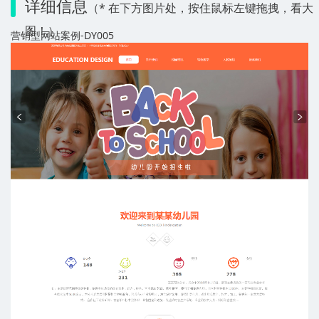
详细信息
（* 在下方图片处，按住鼠标左键拖拽，看大
图！）
营销型网站案例-DY005