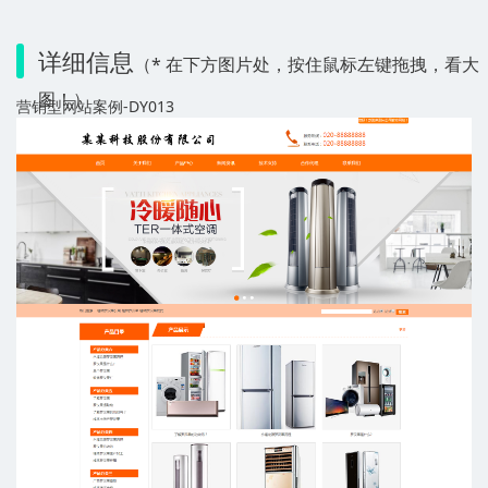
详细信息
（* 在下方图片处，按住鼠标左键拖拽，看大
图！）
营销型网站案例-DY013