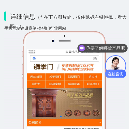
详细信息
（* 在下方图片处，按住鼠标左键拖拽，看大
图！）
手机网站建设案例-某铜门行业网站
你要了解哪款产品呢