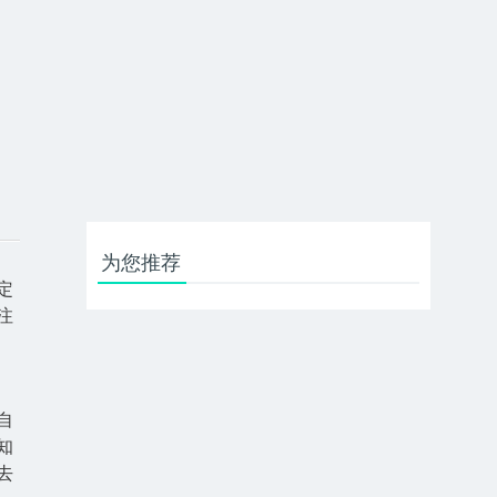
为您推荐
定
注
自
知
去