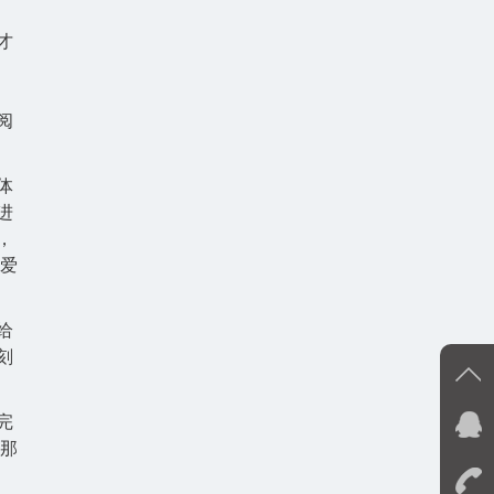
才
阅
体
进
，
生爱
给
刻
完
在
 那